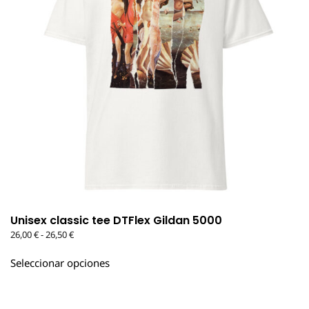
Unisex classic tee DTFlex Gildan 5000
Rango
26,00
€
-
26,50
€
de
Este
precios:
Seleccionar opciones
producto
desde
tiene
26,00 €
múltiples
hasta