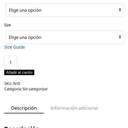
desde
23,00 €
hasta
Size
25,00 €
Size Guide
Unisex
classic
tee
Añadir al carrito
DTFlex
Gildan
SKU:
N/D
Categoría:
Sin categorizar
5000
cantidad
Descripción
Información adicional