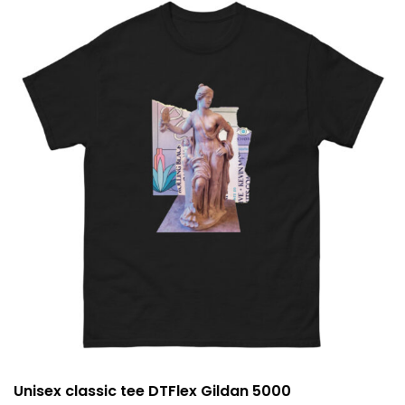
variantes.
26,50 €
Las
opciones
se
pueden
elegir
en
la
página
de
producto
Unisex classic tee DTFlex Gildan 5000