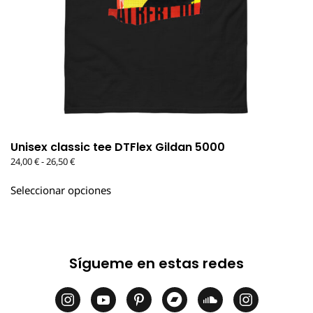
Unisex classic tee DTFlex Gildan 5000
Rango
24,00
€
-
26,50
€
de
Este
precios:
Seleccionar opciones
producto
desde
tiene
24,00 €
múltiples
hasta
variantes.
26,50 €
Las
Sígueme en estas redes
opciones
se
pueden