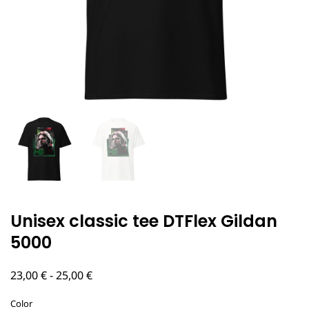
Unisex classic tee DTFlex Gildan
5000
Rango
23,00
€
-
25,00
€
de
Color
precios: