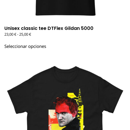
Unisex classic tee DTFlex Gildan 5000
Rango
23,00
€
-
25,00
€
de
Este
precios:
Seleccionar opciones
producto
desde
tiene
23,00 €
múltiples
hasta
variantes.
25,00 €
Las
opciones
se
pueden
elegir
en
la
página
de
producto