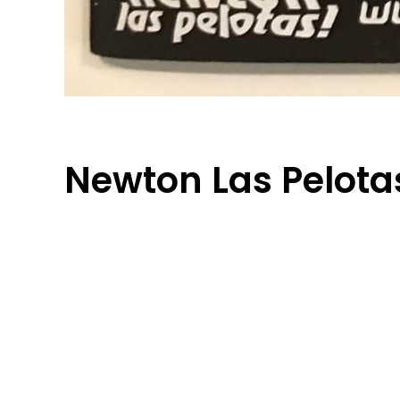
Newton Las Pelota