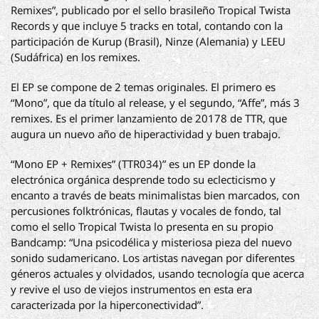
Remixes”, publicado por el sello brasileño Tropical Twista
Records y que incluye 5 tracks en total, contando con la
participación de Kurup (Brasil), Ninze (Alemania) y LEEU
(Sudáfrica) en los remixes.
El EP se compone de 2 temas originales. El primero es
“Mono”, que da título al release, y el segundo, “Affe”, más 3
remixes. Es el primer lanzamiento de 20178 de TTR, que
augura un nuevo año de hiperactividad y buen trabajo.
“Mono EP + Remixes” (TTR034)” es un EP donde la
electrónica orgánica desprende todo su eclecticismo y
encanto a través de beats minimalistas bien marcados, con
percusiones folktrónicas, flautas y vocales de fondo, tal
como el sello Tropical Twista lo presenta en su propio
Bandcamp: “Una psicodélica y misteriosa pieza del nuevo
sonido sudamericano. Los artistas navegan por diferentes
géneros actuales y olvidados, usando tecnología que acerca
y revive el uso de viejos instrumentos en esta era
caracterizada por la hiperconectividad”.